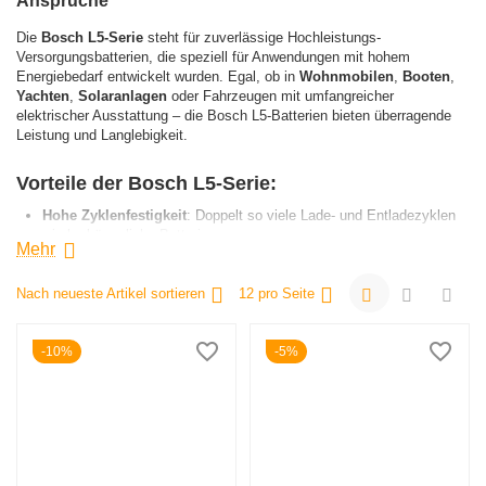
Ansprüche
Die
Bosch L5-Serie
steht für zuverlässige Hochleistungs-
Versorgungsbatterien, die speziell für Anwendungen mit hohem
Energiebedarf entwickelt wurden. Egal, ob in
Wohnmobilen
,
Booten
,
Yachten
,
Solaranlagen
oder Fahrzeugen mit umfangreicher
elektrischer Ausstattung – die Bosch L5-Batterien bieten überragende
Leistung und Langlebigkeit.
Vorteile der Bosch L5-Serie:
Hohe Zyklenfestigkeit
: Doppelt so viele Lade- und Entladezyklen
wie herkömmliche Batterien.
Mehr
Wartungsfrei und sicher
: Geschlossene Bauweise und zentrale
Entgasung für maximale Sicherheit.
Nach neueste Artikel sortieren
12 pro Seite
Geringe Selbstentladung
: Ideal für saisonalen Einsatz – immer
einsatzbereit.
Universelle Einsetzbarkeit
: Perfekt für Wohnmobile, Boote,
10%
5%
Solaranlagen und mehr.
Dank ihrer robusten Konstruktion und ihrer hochwertigen Technologie ist
die Bosch L5-Serie die optimale Wahl für anspruchsvolle Anwendungen,
bei denen Zuverlässigkeit zählt.
Technische Highlights: