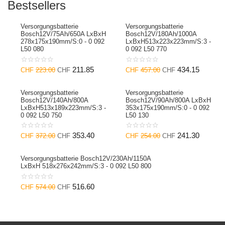
Bestsellers
Versorgungsbatterie
Versorgungsbatterie
Bosch12V/75Ah/650A LxBxH
Bosch12V/180Ah/1000A
278x175x190mm/S:0 - 0 092
LxBxH513x223x223mm/S:3 -
L50 080
0 092 L50 770
211.85
434.15
CHF
223.00
CHF
CHF
457.00
CHF
Versorgungsbatterie
Versorgungsbatterie
Bosch12V/140Ah/800A
Bosch12V/90Ah/800A LxBxH
LxBxH513x189x223mm/S:3 -
353x175x190mm/S:0 - 0 092
0 092 L50 750
L50 130
353.40
241.30
CHF
372.00
CHF
CHF
254.00
CHF
Versorgungsbatterie Bosch12V/230Ah/1150A
LxBxH 518x276x242mm/S:3 - 0 092 L50 800
516.60
CHF
574.00
CHF