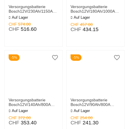
Spannung:
12 V
Versorgungsbatterie
Versorgungsbatterie
Kapazität:
Von 60 Ah bis 100 Ah
Bosch12V/230Ah/1150A
Bosch12V/180Ah/1000A
LxBxH
LxBxH513x223x223mm/S:
Einsatzbereiche:
Freizeitfahrzeuge, Boote, erneuerbare
Auf Lager
Auf Lager
518x276x242mm/S:3 - 0
3 - 0 092 L50 770
Energien
CHF
574.00
CHF
457.00
092 L50 800
CHF
516.60
CHF
434.15
Investieren Sie in Qualität und setzen Sie auf die
Bosch L5-Serie
, um
jederzeit mit zuverlässiger Energie versorgt zu sein.
5%
5%
Versorgungsbatterie
Versorgungsbatterie
Bosch12V/140Ah/800A
Bosch12V/90Ah/800A
LxBxH513x189x223mm/S:
LxBxH
Auf Lager
Auf Lager
3 - 0 092 L50 750
353x175x190mm/S:0 - 0
CHF
372.00
CHF
254.00
092 L50 130
CHF
353.40
CHF
241.30