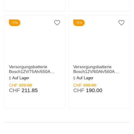
5%
5%
Versorgungsbatterie
Versorgungsbatterie
Bosch12V/75Ah/650A
Bosch12V/60Ah/560A
LxBxH
LxBxH242x175x190mm/S:
Auf Lager
Auf Lager
278x175x190mm/S:0 - 0
0 - 0 092 L50 050
CHF
223.00
CHF
200.00
092 L50 080
CHF
211.85
CHF
190.00