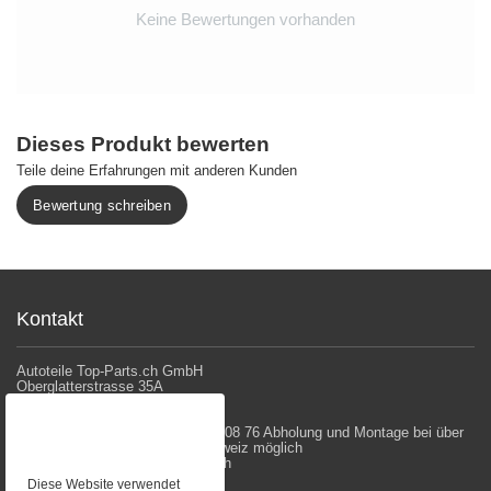
Keine Bewertungen vorhanden
Dieses Produkt bewerten
Teile deine Erfahrungen mit anderen Kunden
Bewertung schreiben
Kontakt
Autoteile Top-Parts.ch GmbH
Oberglatterstrasse 35A
8153 Rümlang
Telefon
044 586 20 43 / 076 523 08 76 Abholung und Montage bei über
500 Vertriebspartnern in der Schweiz möglich
E-Mail
bestellungen@top-parts.ch
Diese Website verwendet