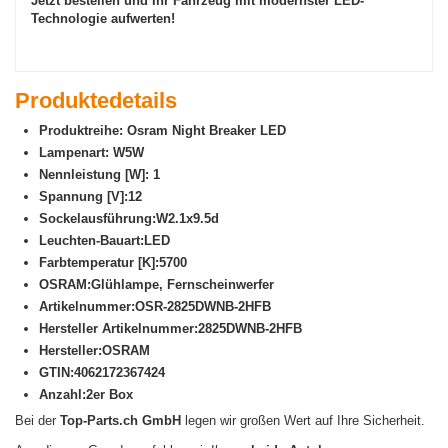
Jetzt bestellen und Ihr Fahrzeug mit modernster LED-
Technologie aufwerten!
Produktedetails
Produktreihe: Osram Night Breaker LED
Lampenart: W5W
Nennleistung [W]: 1
Spannung [V]:12
Sockelausführung:W2.1x9.5d
Leuchten-Bauart:LED
Farbtemperatur [K]:5700
OSRAM:Glühlampe, Fernscheinwerfer
Artikelnummer:OSR-2825DWNB-2HFB
Hersteller Artikelnummer:2825DWNB-2HFB
Hersteller:OSRAM
GTIN:4062172367424
Anzahl:2er Box
Bei der
Top-Parts.ch GmbH
legen wir großen Wert auf Ihre Sicherheit.